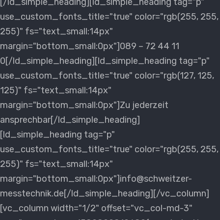
[/ld_simple_heading][ld_simple_heading tag="p"
use_custom_fonts_title="true" color="rgb(255, 255,
255)" fs="text_small:14px"
margin="bottom_small:0px"]089 – 72 44 11
0[/ld_simple_heading][ld_simple_heading tag="p"
use_custom_fonts_title="true" color="rgb(127, 125,
125)" fs="text_small:14px"
margin="bottom_small:0px"]Zu jederzeit
ansprechbar[/ld_simple_heading]
[ld_simple_heading tag="p"
use_custom_fonts_title="true" color="rgb(255, 255,
255)" fs="text_small:14px"
margin="bottom_small:0px"]info@schweitzer-
messtechnik.de[/ld_simple_heading][/vc_column]
[vc_column width="1/2" offset="vc_col-md-3"