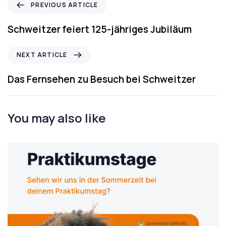
P
PREVIOUS ARTICLE
r
e
Schweitzer feiert 125-jähriges Jubiläum
v
i
N
NEXT ARTICLE
o
e
u
x
Das Fernsehen zu Besuch bei Schweitzer
s
t
A
A
r
r
You may also like
t
t
i
i
c
c
l
l
e
e