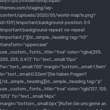
url(https://modernshop.liquid-
themes.com/staging/wp-
content/uploads/2020/05/world-map1x.png?
id=139) !important;background-position: 0 0
!important;background-repeat: no-repeat
!important;}"][ld_simple_heading tag="h3"
transform="uppercase"
use_custom_fonts_title="true" color="rgba(255,
255, 255, 0.47)" fs="text_small:13px"
fw="text_small:700" margin="bottom_small:1.5em"
ls="text_small:0.02em"]Sie haben Fragen?
[/ld_simple_heading][ld_simple_heading tag="p"
use_custom_fonts_title="true" color="rgb(127, 125,
125)" fs="text_small:14px"
margin="bottom_small:0px"]Rufen Sie uns gerne an.