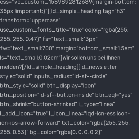
css=".vc_custom_1589892812689{margin-bottom:
35px !important;}"][ld_simple_heading tag="h3"
transform="uppercase"
use_custom_fonts_title="true" color="rgba(255,
255, 255, 0.47)" fs="text_small:13px"
fw="text_small:700" margin="bottom_small:1.5em"
ls="text_small:0.02em"]Wir sollen uns bei Ihnen
melden?[/ld_simple_heading][ld_newsletter
style="solid" inputs_radius="ld-sf--circle"
btn_style="solid" btn_display="icon"
btn_position="ld-sf--button-inside" btn_eql="yes"
btn_shrink="button-shrinked" i_type="linea"
i_add_icon="true" i_icon_linea="lqd-icn-ess icon-
ion-ios-arrow-forward" txt_color="rgba(255, 255,
255, 0.53)" bg_color="rgba(0, 0, 0, 0.2)"