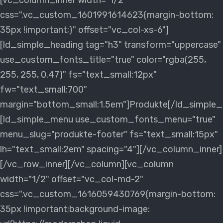
[vc_column_inner width="1/2"
css=".vc_custom_1601991614623{margin-bottom:
35px !important;}" offset="vc_col-xs-6"]
[ld_simple_heading tag="h3" transform="uppercase"
use_custom_fonts_title="true" color="rgba(255,
255, 255, 0.47)" fs="text_small:12px"
fw="text_small:700"
margin="bottom_small:1.5em"]Produkte[/ld_simple_
[ld_simple_menu use_custom_fonts_menu="true"
menu_slug="produkte-footer" fs="text_small:15px"
lh="text_small:2em" spacing="4"][/vc_column_inner]
[/vc_row_inner][/vc_column][vc_column
width="1/2" offset="vc_col-md-2"
css=".vc_custom_1616059430769{margin-bottom:
35px !important;background-image: