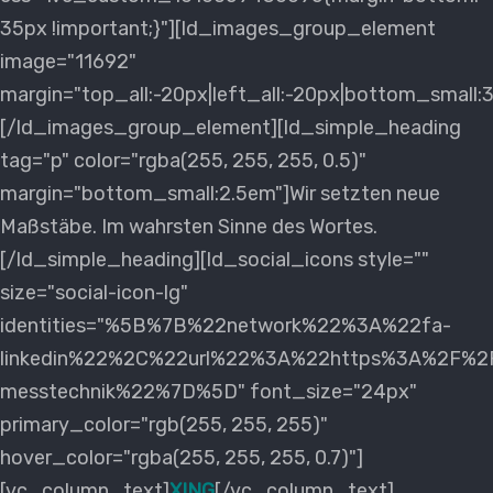
35px !important;}"][ld_images_group_element
image="11692"
margin="top_all:-20px|left_all:-20px|bottom_small:
[/ld_images_group_element][ld_simple_heading
tag="p" color="rgba(255, 255, 255, 0.5)"
margin="bottom_small:2.5em"]Wir setzten neue
Maßstäbe. Im wahrsten Sinne des Wortes.
[/ld_simple_heading][ld_social_icons style=""
size="social-icon-lg"
identities="%5B%7B%22network%22%3A%22fa-
linkedin%22%2C%22url%22%3A%22https%3A%2F%2Fd
messtechnik%22%7D%5D" font_size="24px"
primary_color="rgb(255, 255, 255)"
hover_color="rgba(255, 255, 255, 0.7)"]
[vc_column_text]
XING
[/vc_column_text]