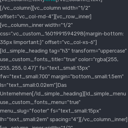
[/vc_column][vc_column width="1/2"
offset="vc_col-md-4"][vc_row_inner]
[vc_column_inner width="1/2"
css=".vc_custom_1601991594298{margin-bottom:
35px !important;}" offset="vc_col-xs-6"]
[ld_simple_heading tag="h3" transform="uppercase"
use_custom_fonts_title="true" color="rgba(255,
255, 255, 0.47)" fs="text_small:13px"
fw="text_small:700" margin="bottom_small:1.5em"
ls="text_small:0.02em"]Das
Unternehmen[/ld_simple_heading][ld_simple_menu
use_custom_fonts_menu="true"
menu_slug="footer" fs="text_small:15px"
lh="text_small:2em" spacing="4"][/vc_column_inner]