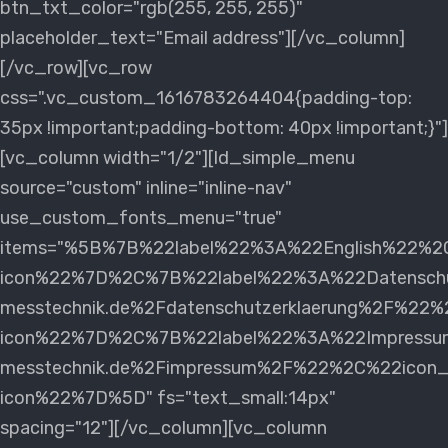
btn_txt_color="rgb(255, 255, 255)"
placeholder_text="Email address"][/vc_column]
[/vc_row][vc_row
css=".vc_custom_1616783264404{padding-top:
35px !important;padding-bottom: 40px !important;}"]
[vc_column width="1/2"][ld_simple_menu
source="custom" inline="inline-nav"
use_custom_fonts_menu="true"
items="%5B%7B%22label%22%3A%22English%22%2
icon%22%7D%2C%7B%22label%22%3A%22Datenschu
messtechnik.de%2Fdatenschutzerklaerung%2F%22
icon%22%7D%2C%7B%22label%22%3A%22Impressu
messtechnik.de%2Fimpressum%2F%22%2C%22icon_
icon%22%7D%5D" fs="text_small:14px"
spacing="12"][/vc_column][vc_column