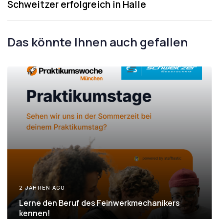
x
Schweitzer erfolgreich in Halle
s
t
A
A
r
r
Das könnte Ihnen auch gefallen
t
t
i
i
c
c
l
l
e
e
2 JAHREN AGO
Lerne den Beruf des Feinwerkmechanikers
kennen!