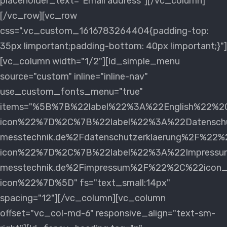
placeholder_text="Email address"][/vc_column]
[/vc_row][vc_row
css=".vc_custom_1616783264404{padding-top:
35px !important;padding-bottom: 40px !important;}"]
[vc_column width="1/2"][ld_simple_menu
source="custom" inline="inline-nav"
use_custom_fonts_menu="true"
items="%5B%7B%22label%22%3A%22English%22%2
icon%22%7D%2C%7B%22label%22%3A%22Datenschu
messtechnik.de%2Fdatenschutzerklaerung%2F%22
icon%22%7D%2C%7B%22label%22%3A%22Impressu
messtechnik.de%2Fimpressum%2F%22%2C%22icon_
icon%22%7D%5D" fs="text_small:14px"
spacing="12"][/vc_column][vc_column
offset="vc_col-md-6" responsive_align="text-sm-