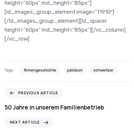
height=“60px“ md_height=“85px“]
[ld_images_group_element image=“11910″]
[/ld_images_group_element][ld_spacer
height=“60px“ md_height=“85px“][/vc_column]
[/vc_row]
Tags:
firmengeschichte
jubiläum
schweitzer
P
PREVIOUS ARTICLE
r
e
50 Jahre in unserem Familienbetrieb
v
i
N
NEXT ARTICLE
o
e
u