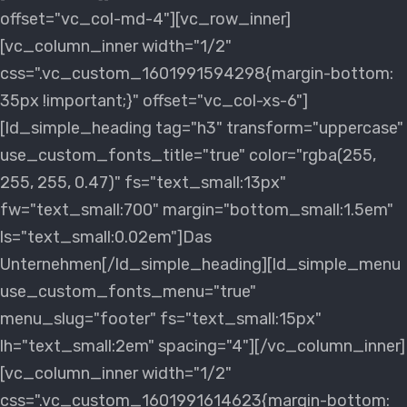
offset="vc_col-md-4"][vc_row_inner]
[vc_column_inner width="1/2"
css=".vc_custom_1601991594298{margin-bottom:
35px !important;}" offset="vc_col-xs-6"]
[ld_simple_heading tag="h3" transform="uppercase"
use_custom_fonts_title="true" color="rgba(255,
255, 255, 0.47)" fs="text_small:13px"
fw="text_small:700" margin="bottom_small:1.5em"
ls="text_small:0.02em"]Das
Unternehmen[/ld_simple_heading][ld_simple_menu
use_custom_fonts_menu="true"
menu_slug="footer" fs="text_small:15px"
lh="text_small:2em" spacing="4"][/vc_column_inner]
[vc_column_inner width="1/2"
css=".vc_custom_1601991614623{margin-bottom: