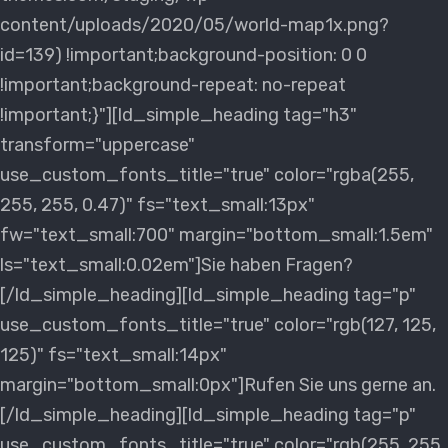
content/uploads/2020/05/world-map1x.png?
id=139) !important;background-position: 0 0
!important;background-repeat: no-repeat
!important;}"][ld_simple_heading tag="h3"
transform="uppercase"
use_custom_fonts_title="true" color="rgba(255,
255, 255, 0.47)" fs="text_small:13px"
fw="text_small:700" margin="bottom_small:1.5em"
ls="text_small:0.02em"]Sie haben Fragen?
[/ld_simple_heading][ld_simple_heading tag="p"
use_custom_fonts_title="true" color="rgb(127, 125,
125)" fs="text_small:14px"
margin="bottom_small:0px"]Rufen Sie uns gerne an.
[/ld_simple_heading][ld_simple_heading tag="p"
use_custom_fonts_title="true" color="rgb(255, 255,