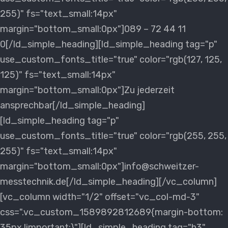
255)" fs="text_small:14px"
margin="bottom_small:0px"]089 – 72 44 11
0[/ld_simple_heading][ld_simple_heading tag="p"
use_custom_fonts_title="true" color="rgb(127, 125,
125)" fs="text_small:14px"
margin="bottom_small:0px"]Zu jederzeit
ansprechbar[/ld_simple_heading]
[ld_simple_heading tag="p"
use_custom_fonts_title="true" color="rgb(255, 255,
255)" fs="text_small:14px"
margin="bottom_small:0px"]info@schweitzer-
messtechnik.de[/ld_simple_heading][/vc_column]
[vc_column width="1/2" offset="vc_col-md-3"
css=".vc_custom_1589892812689{margin-bottom:
35px !important;}"][ld_simple_heading tag="h3"