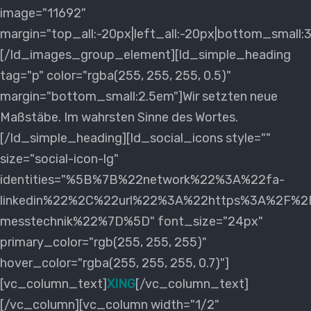
image="11692"
margin="top_all:-20px|left_all:-20px|bottom_small:
[/ld_images_group_element][ld_simple_heading
tag="p" color="rgba(255, 255, 255, 0.5)"
margin="bottom_small:2.5em"]Wir setzten neue
Maßstäbe. Im wahrsten Sinne des Wortes.
[/ld_simple_heading][ld_social_icons style=""
size="social-icon-lg"
identities="%5B%7B%22network%22%3A%22fa-
linkedin%22%2C%22url%22%3A%22https%3A%2F%2Fd
messtechnik%22%7D%5D" font_size="24px"
primary_color="rgb(255, 255, 255)"
hover_color="rgba(255, 255, 255, 0.7)"]
[vc_column_text]
XING
[/vc_column_text]
[/vc_column][vc_column width="1/2"