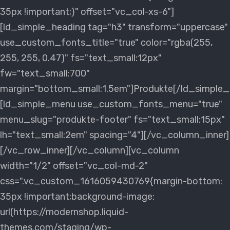
35px !important;}" offset="vc_col-xs-6"]
[ld_simple_heading tag="h3" transform="uppercase"
use_custom_fonts_title="true" color="rgba(255,
255, 255, 0.47)" fs="text_small:12px"
fw="text_small:700"
margin="bottom_small:1.5em"]Produkte[/ld_simple_
[ld_simple_menu use_custom_fonts_menu="true"
menu_slug="produkte-footer" fs="text_small:15px"
lh="text_small:2em" spacing="4"][/vc_column_inner]
[/vc_row_inner][/vc_column][vc_column
width="1/2" offset="vc_col-md-2"
css=".vc_custom_1616059430769{margin-bottom:
35px !important;background-image:
url(https://modernshop.liquid-
themes.com/staging/wp-