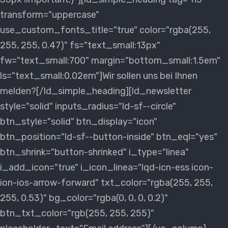
transform="uppercase"
use_custom_fonts_title="true" color="rgba(255,
255, 255, 0.47)" fs="text_small:13px"
fw="text_small:700" margin="bottom_small:1.5em"
ls="text_small:0.02em"]Wir sollen uns bei Ihnen
melden?[/ld_simple_heading][ld_newsletter
style="solid" inputs_radius="ld-sf--circle"
btn_style="solid" btn_display="icon"
btn_position="ld-sf--button-inside" btn_eql="yes"
btn_shrink="button-shrinked" i_type="linea"
i_add_icon="true" i_icon_linea="lqd-icn-ess icon-
ion-ios-arrow-forward" txt_color="rgba(255, 255,
255, 0.53)" bg_color="rgba(0, 0, 0, 0.2)"
btn_txt_color="rgb(255, 255, 255)"